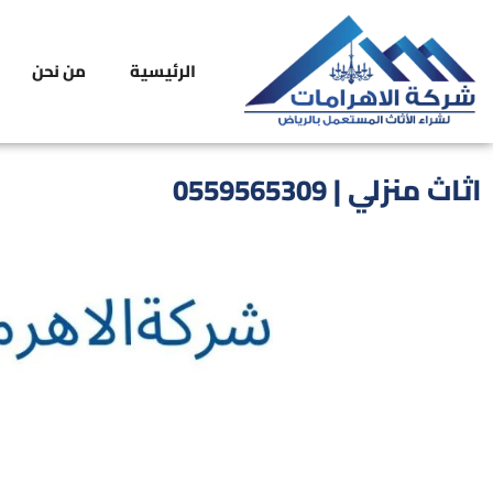
الرئيسية
من نحن
اثاث منزلي | 0559565309