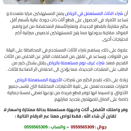
راء الاثاث المستعمل في الرياض
يمنح المستهلكين مزايا متعددة و
د الأفراد في الحصول على قطع أثاث ذات جودة عالية بأسعار أقل
ر مقارنةً بالقطع الجديدة. وتعتبرالأسعار المنخفضة من ابرز واهم
ائد مقارنة بجودتها مما يتيح للمستهلكين تخصيص ميزانية أكبر
ياجات أخرى.
ة على ذلك، يساهم شراء الأثاث المستخدم في المحافظة على البيئة
لتلوثات. ويساعد في تقليل من المخلفات الناتج عن التخلص من الأثاث
ديم، فعند
شراء غرف نوم مستعملة بالرياض
يقلل بشكل كبير من
ب على المنتجات الجديدة. مما يؤدي الى انخفاض اثر الصناعة للأثاث .
ة على ذلك، تقدم الكثير من شركات
الأجهزة المستعملة الرياض
ارات متعدده تعمل على تلبية الأحتياجات المختلفة التي تناسب جميع
واق. و لاسيما انها توفر قطع فريدة من نوعها تعطي لمسة جمالية
 على المنزل للمهتمين بتجديد منازلهم.
 وامتلك الأفضل، أثاث واجهزة مستعملة بحالة ممتازة واسعار لا
تقارن أن شاء الله ، فقط تواص معنا عبر الارقام التالية :
جوال :
0559565309
–
واتساب :
0559565309