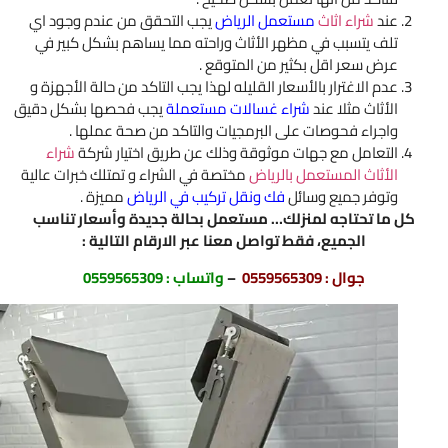
عند
شراء اثاث
مستعمل الرياض
يجب التحقق من عندم وجود اي
تلف يتسبب في مظهر الأثاث وراحته مما يساهم بشكل كبير في
عرض سعر اقل بكثير من المتوقع .
عدم الاغترار بالأسعار القليله لهذا يجب التاكد من حالة الأجهزة و
الأثاث مثلا عند
شراء غسالات مستعملة
يجب فحصها بشكل دقيق
واجراء فحوصات على البرمجيات والتاكد من صحة عملها .
التعامل مع جهات موثوقة وذلك عن طريق اختيار شركة
شراء
الأثاث المستعمل بالرياض
مختصة في الشراء و تمتلك خبرات عالية
وتوفر جميع وسائل
فك ونقل تركيب في الرياض
مميزة .
كل ما تحتاجه لمنزلك… مستعمل بحالة جديدة وأسعار تناسب
الجميع، فقط تواصل معنا عبر الارقام التالية :
جوال :
0559565309
–
واتساب :
0559565309